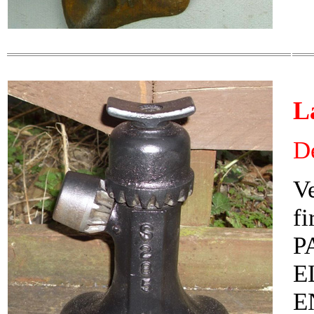
L
D
Ve
fi
P
E
E