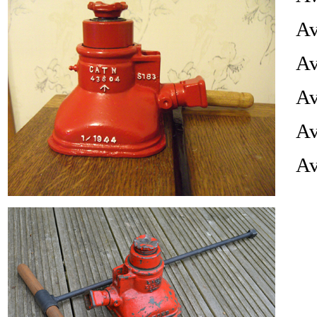
Av
Av
Av
Av
Av