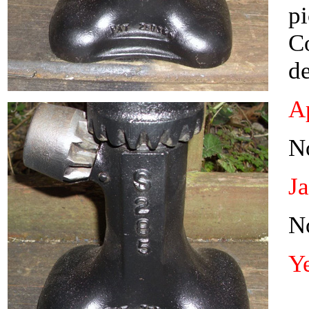
pi
C
de
Ap
N
J
N
Y