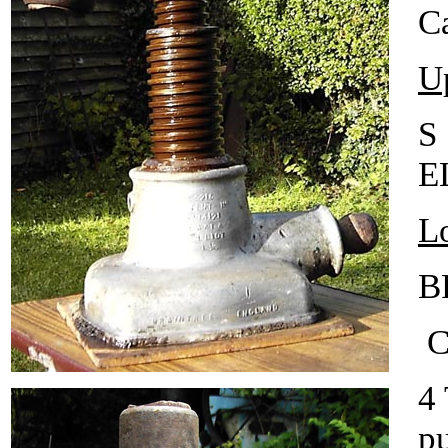
Ca
U
S
E
L
B
Ca
4
pu