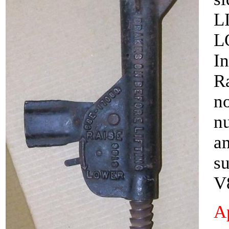
L
L
In
Ra
n
nu
a
s
V
Ap