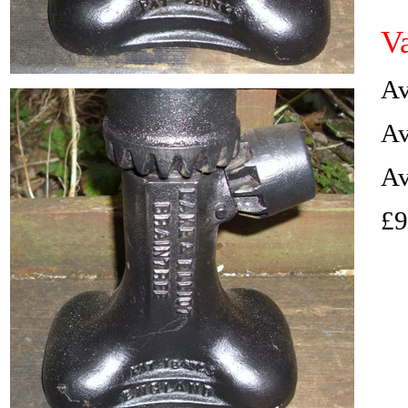
V
Av
Av
Av
£9