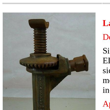
L
D
S
E
si
m
in
Ap