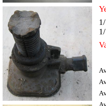
Y
1/
1
V
Av
Av
Av
Av