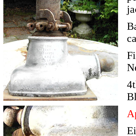
ja
Ba
c
Fi
N
4t
Bl
Ap
Ei