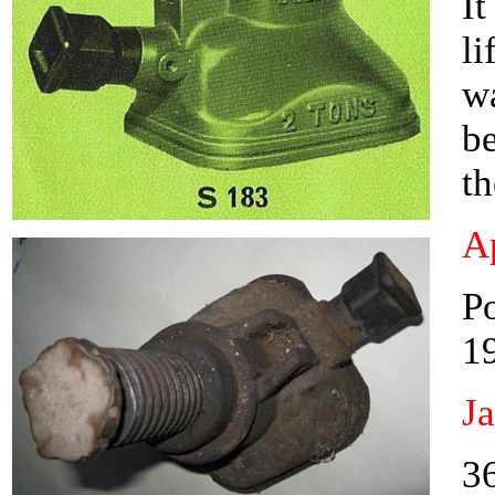
It
li
wa
be
th
Ap
P
19
J
36