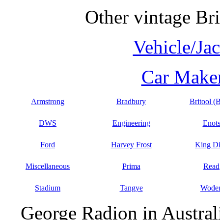
Other vintage Bri
Vehicle/Ja
Car Maker
Armstrong
Bradbury
Britool (
DWS
Engineering
Enot
Ford
Harvey Frost
King D
Miscellaneous
Prima
Read
Stadium
Tangye
Wode
George Radion in Austral