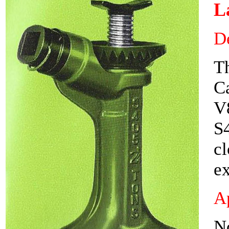
L
D
Th
Ca
V8
S4
cl
ex
Ap
N