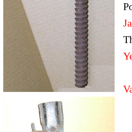
P
J
Th
Y
V