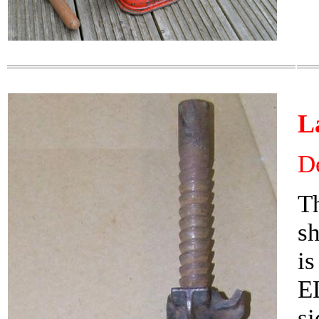
L
D
Th
sh
i
E
s