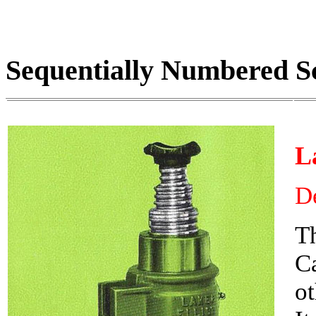
Sequentially Numbered S
L
D
Th
C
o